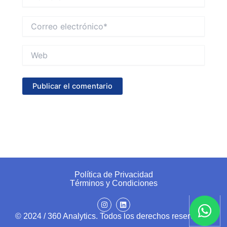
Correo
electrónico*
Web
Política de Privacidad
Términos y Condiciones
I
L
n
i
s
n
© 2024 / 360 Analytics. Todos los derechos reservados
t
k