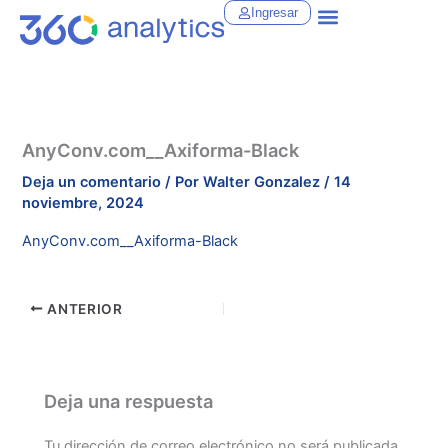
Ir
Ingresar
al
contenido
AnyConv.com__Axiforma-Black
Deja un comentario
/ Por
Walter Gonzalez
/
14
noviembre, 2024
AnyConv.com__Axiforma-Black
ANTERIOR
Deja una respuesta
Tu dirección de correo electrónico no será publicada.